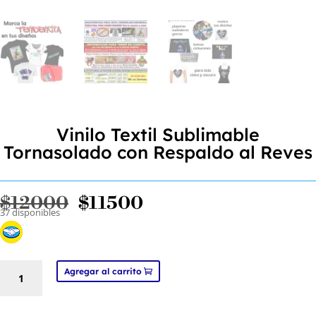
Vinilo Textil Sublimable
Tornasolado con Respaldo al Reves
El
El
$
12000
$
11500
37 disponibles
precio
precio
original
actual
era:
es:
$12000.
$11500.
Vinilo
Agregar al carrito
Textil
Sublimable