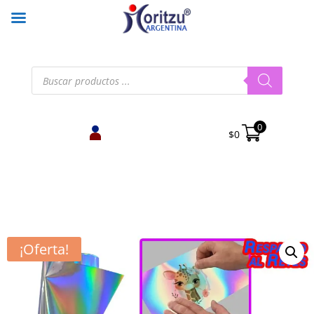
Búsqueda
de
productos
0
$
0
¡Oferta!