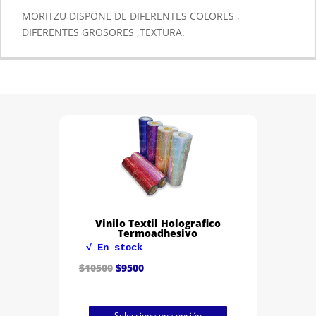
MORITZU DISPONE DE DIFERENTES COLORES ,
DIFERENTES GROSORES ,TEXTURA.
Vinilo Textil Holografico
Termoadhesivo
√ En stock
El
El
$
10500
$
9500
precio
precio
original
actual
era:
es:
$10500.
$9500.
Selecciona una opción