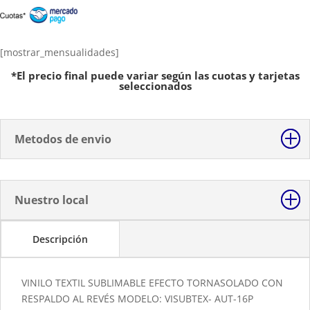
Tornasolado
con
Respaldo
al
[mostrar_mensualidades]
Reves
*El precio final puede variar según las cuotas y tarjetas
cantidad
seleccionados
Metodos de envio
Nuestro local
Descripción
VINILO TEXTIL SUBLIMABLE EFECTO TORNASOLADO CON
RESPALDO AL REVÉS MODELO: VISUBTEX- AUT-16P