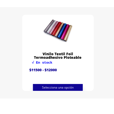
Vinilo Textil Foil
Termoadhesivo Ploteable
√ En stock
Rango
$
11500
-
$
12000
de
precios:
desde
$11500
hasta
Selecciona una opción
$12000