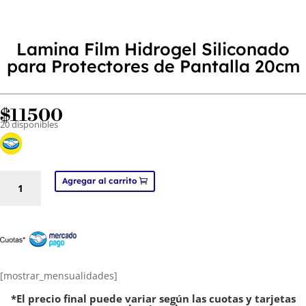
Lamina Film Hidrogel Siliconado
para Protectores de Pantalla 20cm
$
11500
20 disponibles
Lamina
Agregar al carrito
Film
Hidrogel
Siliconado
para
Protectores
de
[mostrar_mensualidades]
Pantalla
*El precio final puede variar según las cuotas y tarjetas
20cm