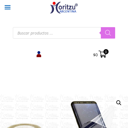
Búsqueda
de
productos
0
$
0