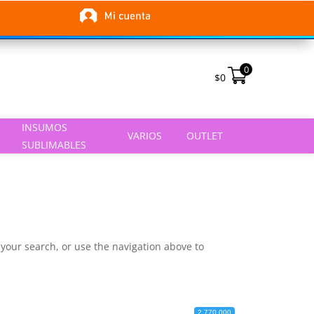
0
$
0
INSUMOS
VARIOS
OUTLET
SUBLIMABLES
your search, or use the navigation above to
2 770 000