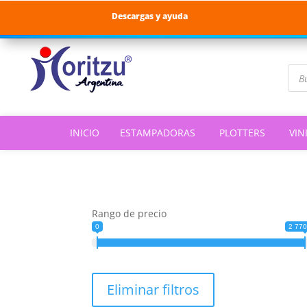
Descargas y ayuda
Bús
de
pro
INICIO
ESTAMPADORAS
PLOTTERS
VIN
Rango de precio
0
2 77
Eliminar filtros