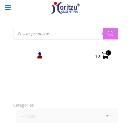
Búsqueda
de
productos
0
$
0
Categories