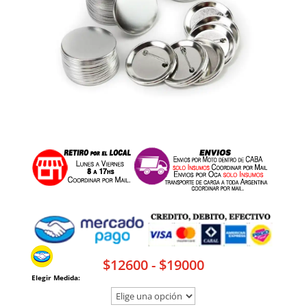
Rango
$
12600
-
$
19000
Elegir Medida:
de
precios: