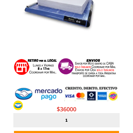
$
36000
Guillotina
Metalico
Manual