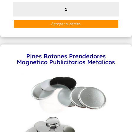
desde
Pines
$12600
Botones
hasta
Prendedores
Agregar al carrito
$19000
Publicitarios
Metalicos
cantidad
Pines Botones Prendedores
Magnetico Publicitarios Metalicos