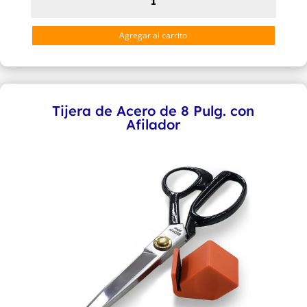
por
Rollo
Agregar al carrito
Textil
Termoadhesivo
de
5MM
Tijera de Acero de 8 Pulg. con
cantidad
Afilador