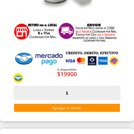
6 disponibles
$
19900
Aerosol
Barniz
Transparente
Agregar al carrito
Brillante
X2
RUST