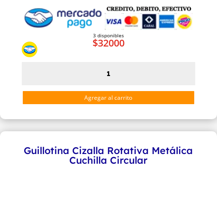
3 disponibles
$
32000
Tijera
de
Acero
Agregar al carrito
de
9
PULG.
con
Guillotina Cizalla Rotativa Metálica
Afilador
Cuchilla Circular
cantidad