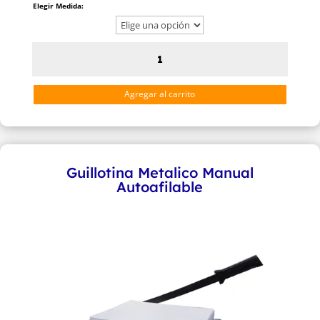
Elegir Medida:
de
precios:
desde
Guillotina
$105000
Cizalla
hasta
Rotativa
Agregar al carrito
$280000
Metálica
Cuchilla
Circular
cantidad
Guillotina Metalico Manual
Autoafilable