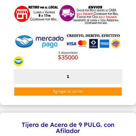
3 disponibles
$
35000
Tijera
de
Acero
Agregar al carrito
de
10
PULG.
con
Tijera de Acero de 9 PULG. con
Afilador
Afilador
cantidad