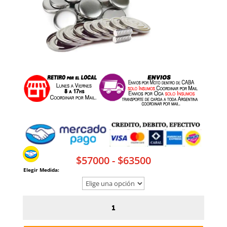
Rango
$
57000
-
$
63500
Elegir Medida:
de
precios:
desde
Pines
$57000
Botones
hasta