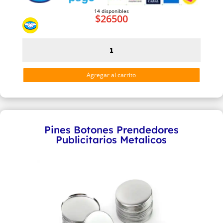
14 disponibles
$
26500
Aerosol
Spray
Adhesivo
Agregar al carrito
Temporario
TR-
15
cantidad
Pines Botones Prendedores
Publicitarios Metalicos