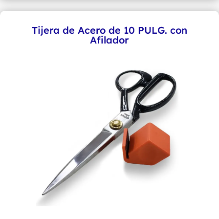
Pulg.
con
Tijera de Acero de 10 PULG. con
Afilador
Afilador
cantidad