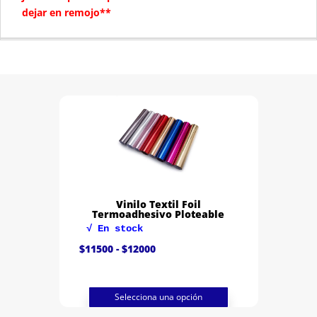
dejar en remojo**
Vinilo Textil Foil
Termoadhesivo Ploteable
√ En stock
Rango
$
11500
-
$
12000
de
precios:
desde
$11500
hasta
Selecciona una opción
$12000