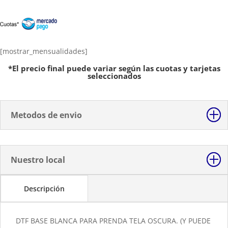
DTF
Base
Blanca
InkJet
con
[mostrar_mensualidades]
Lamina
*El precio final puede variar según las cuotas y tarjetas
Reactiva
seleccionados
para
Telas
Claras
Metodos de envio
y
Oscuras
10hojas
cantidad
Nuestro local
Descripción
DTF BASE BLANCA PARA PRENDA TELA OSCURA. (Y PUEDE