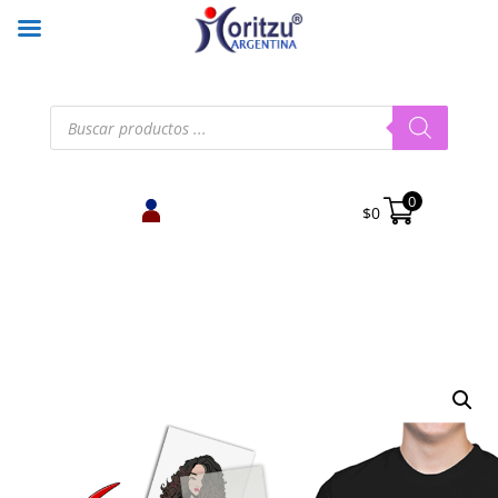
Búsqueda
de
productos
0
$
0