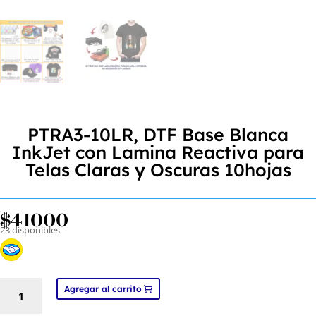
PTRA3-10LR, DTF Base Blanca
InkJet con Lamina Reactiva para
Telas Claras y Oscuras 10hojas
$
41000
23 disponibles
PTRA3-
Agregar al carrito
10LR,