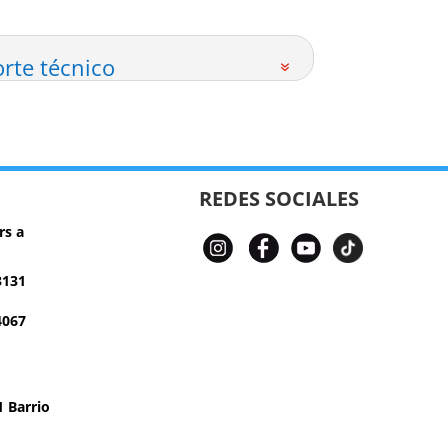
rte técnico
REDES SOCIALES
rs a
3131
4067
 Barrio