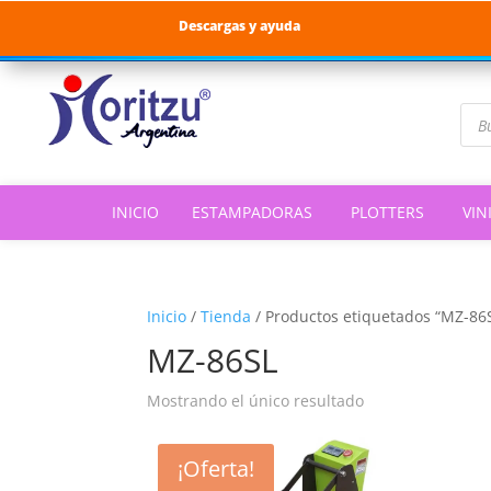
Descargas y ayuda
Bús
de
pro
INICIO
ESTAMPADORAS
PLOTTERS
VIN
Inicio
/
Tienda
/
Productos etiquetados “MZ-86
MZ-86SL
Mostrando el único resultado
¡Oferta!