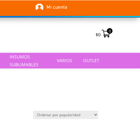
0
$
0
INSUMOS
VARIOS
OUTLET
SUBLIMABLES