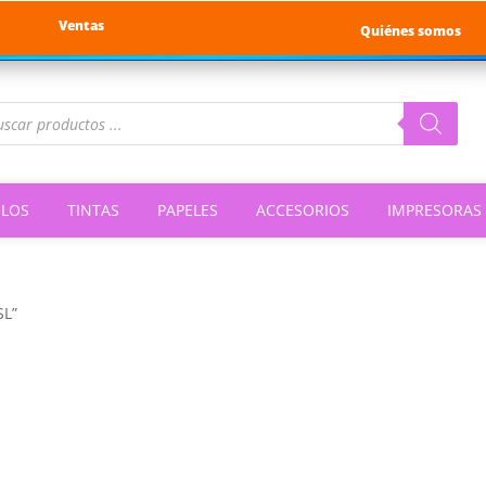
Ventas
Quiénes somos
queda
ductos
ILOS
TINTAS
PAPELES
ACCESORIOS
IMPRESORAS
SL”