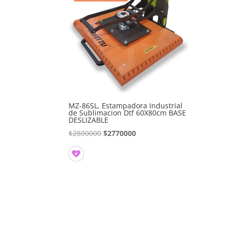
MZ-86SL, Estampadora Industrial
de Sublimacion Dtf 60X80cm BASE
DESLIZABLE
El
El
$
2800000
$
2770000
precio
precio
original
actual
era:
es:
$2800000.
$2770000.