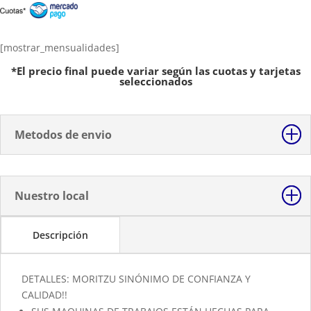
Industrial
de
Sublimacion
[mostrar_mensualidades]
Dtf
*El precio final puede variar según las cuotas y tarjetas
60X80cm
seleccionados
BASE
DESLIZABLE
cantidad
Metodos de envio
Nuestro local
Descripción
DETALLES:
MORITZU SINÓNIMO DE CONFIANZA Y
CALIDAD!!