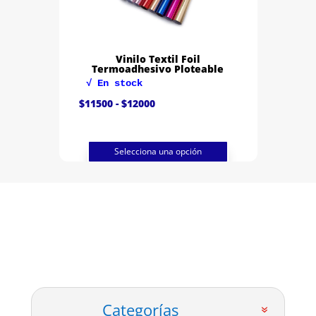
Vinilo Textil Foil
Termoadhesivo Ploteable
√ En stock
Rango
$
11500
-
$
12000
de
precios:
desde
$11500
hasta
Selecciona una opción
$12000
Categorías