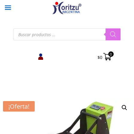
Búsqueda
de
productos
0
$
0
¡Oferta!