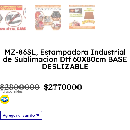
MZ-86SL, Estampadora Industrial
de Sublimacion Dtf 60X80cm BASE
DESLIZABLE
El
El
$
2800000
$
2770000
1 disponibles
precio
precio
original
actual
era:
es:
$2800000.
$2770000.
MZ-
Agregar al carrito
86SL,
Estampadora