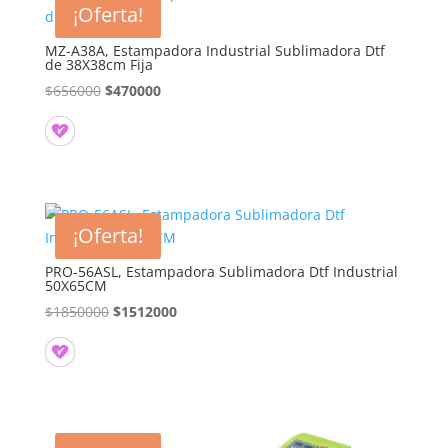
¡Oferta!
MZ-A38A, Estampadora Industrial Sublimadora Dtf
de 38X38cm Fija
El
El
$
656000
$
470000
precio
precio
original
actual
era:
es:
$656000.
$470000.
¡Oferta!
PRO-56ASL, Estampadora Sublimadora Dtf Industrial
50X65CM
El
El
$
1850000
$
1512000
precio
precio
original
actual
era:
es:
$1850000.
$1512000.