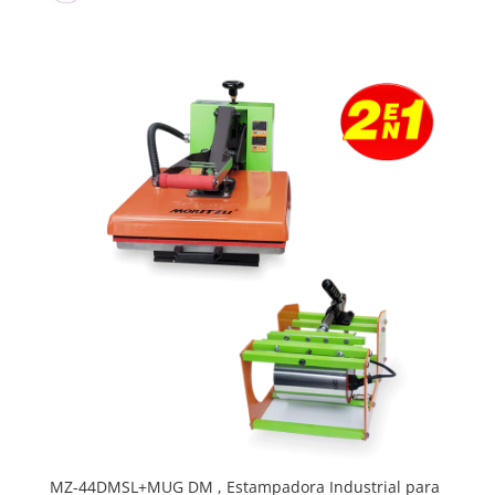
era:
es:
$2800000.
$2770000.
MZ-44DMSL+MUG DM , Estampadora Industrial para