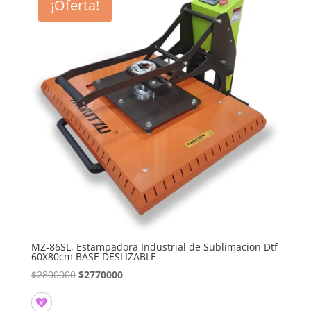
¡Oferta!
MZ-86SL, Estampadora Industrial de Sublimacion Dtf
60X80cm BASE DESLIZABLE
El
El
$
2800000
$
2770000
precio
precio
original
actual