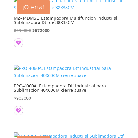
¡Oferta!
MZ-44DMSL, Estampadora Multifuncion Industrial
Sublimadora Dtf de 38X38CM
El
El
$
697000
$
672000
precio
precio
original
actual
era:
es:
$697000.
$672000.
PRO-4060A, Estampadora Dtf Industrial para
Sublimacion 40X60CM cierre suave
$
903000