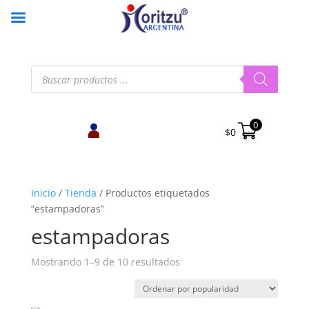
Búsqueda
de
productos
0
$
0
Inicio
/
Tienda
/
Productos etiquetados
“estampadoras”
estampadoras
Ordenado
Mostrando 1–9 de 10 resultados
por
popularidad