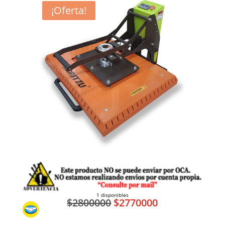
¡Oferta!
1 disponibles
El
El
$
2800000
$
2770000
precio
precio