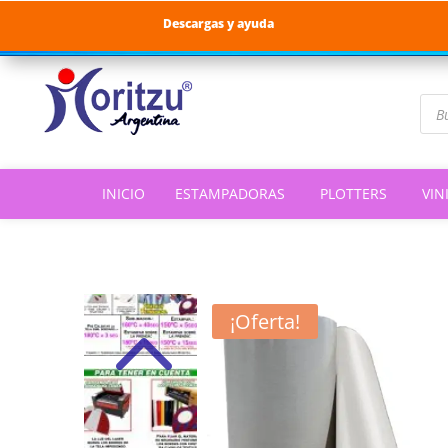
Descargas y ayuda
Bús
de
pro
INICIO
ESTAMPADORAS
PLOTTERS
VIN
¡Oferta!