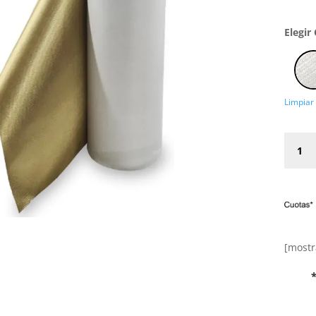
Elegir
Limpiar
EMBPA
Tela
Tejido
Termo
Simil
Borda
cantid
[mostr