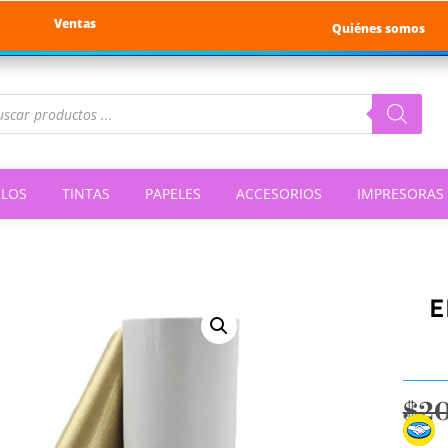
Ventas
Quiénes somos
queda
ductos
ILOS
TINTAS
PAPELES
ACCESORIOS
IMPRESORAS
E
$
2