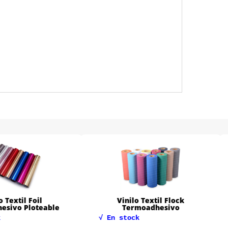
.
Foil
Vinilo Textil Flock
Vin
loteable
Termoadhesivo
√ En stock
√ En