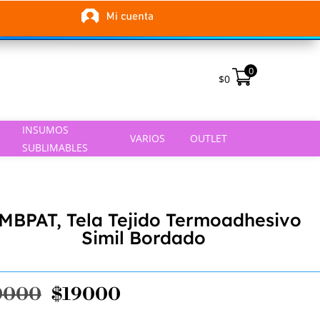
0
$
0
INSUMOS
VARIOS
OUTLET
SUBLIMABLES
MBPAT, Tela Tejido Termoadhesivo
Simil Bordado
El
El
0000
$
19000
precio
precio