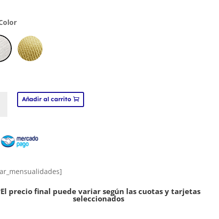
original
actual
era:
es:
 Color
$20000.
$19000.
T,
Añadir al carrito
adhesivo
do
ad
ar_mensualidades]
*El precio final puede variar según las cuotas y tarjetas
seleccionados