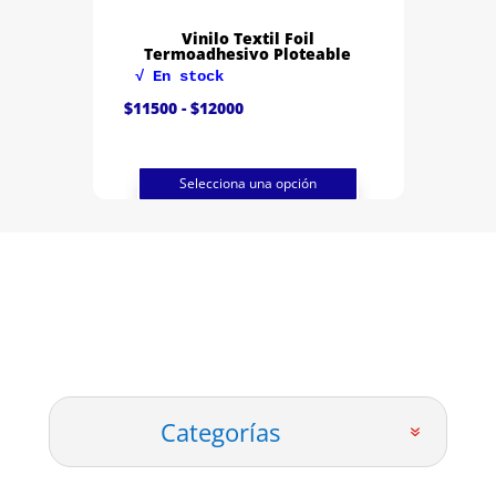
Vinilo Textil Foil
Termoadhesivo Ploteable
√ En stock
Rango
$
11500
-
$
12000
de
precios:
desde
$11500
hasta
Selecciona una opción
$12000
Categorías