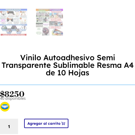
Vinilo Autoadhesivo Semi
Transparente Sublimable Resma A4
de 10 Hojas
$
8250
40 disponibles
Vinilo
Agregar al carrito
Autoadhesivo