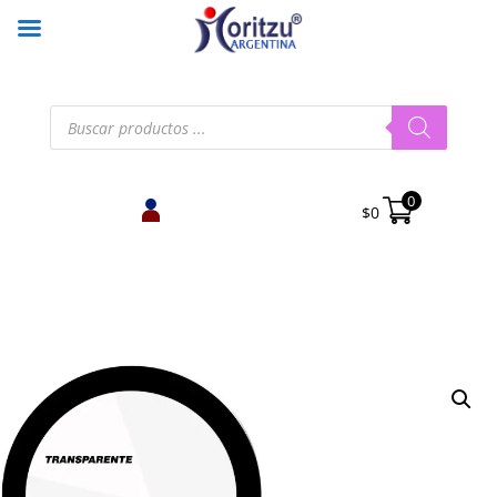
Búsqueda
de
productos
0
$
0