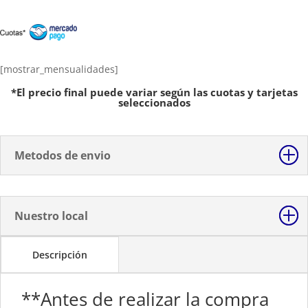
Semi
Transparente
Sublimable
Resma
A4
[mostrar_mensualidades]
de
*El precio final puede variar según las cuotas y tarjetas
10
seleccionados
Hojas
cantidad
Metodos de envio
Nuestro local
Descripción
**Antes de realizar la compra