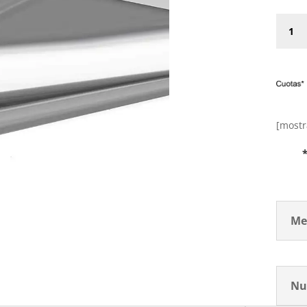
Vinilo
Espejo
Autoad
cantid
[mostr
Me
Nu