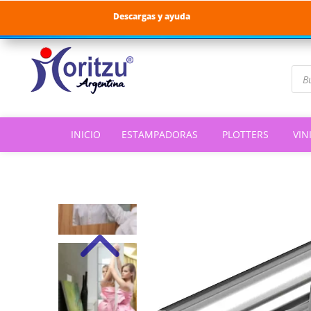
Descargas y ayuda
Bús
de
pro
INICIO
ESTAMPADORAS
PLOTTERS
VIN