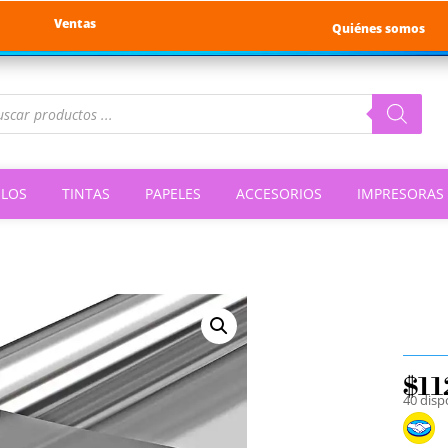
Ventas
Quiénes somos
queda
ductos
ILOS
TINTAS
PAPELES
ACCESORIOS
IMPRESORAS
$
1
40 dis