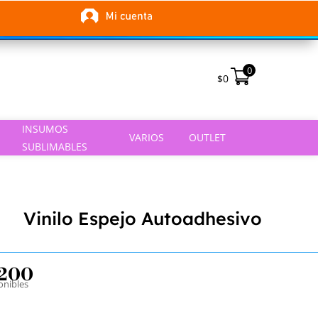
0
$
0
INSUMOS
VARIOS
OUTLET
SUBLIMABLES
Vinilo Espejo Autoadhesivo
1200
ponibles