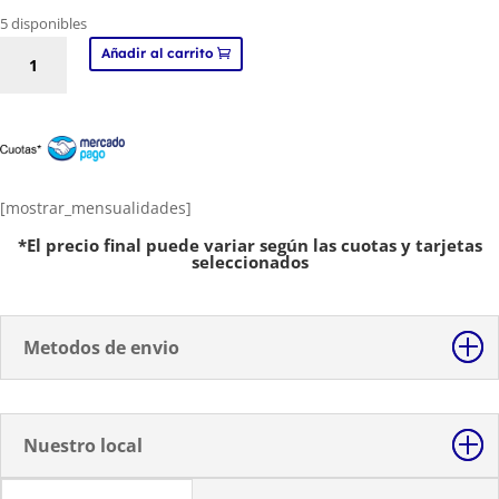
5 disponibles
Lentejuela
Añadir al carrito
por
Rollo
Textil
Termoadhesivo
de
7MM
[mostrar_mensualidades]
cantidad
*El precio final puede variar según las cuotas y tarjetas
seleccionados
Metodos de envio
Nuestro local