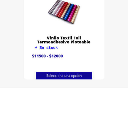
Vinilo Textil Foil
Termoadhesivo Ploteable
√ En stock
Rango
$
11500
-
$
12000
de
precios:
desde
$11500
hasta
Selecciona una opción
$12000