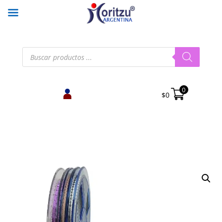
Búsqueda
de
productos
0
$
0