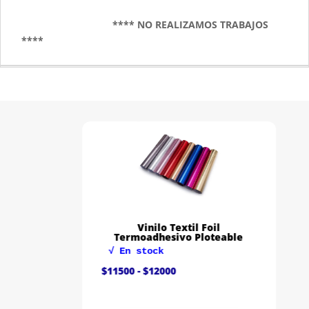
**** NO REALIZAMOS TRABAJOS
****
Vinilo Textil Foil
Termoadhesivo Ploteable
√ En stock
Rango
$
11500
-
$
12000
de
precios:
desde
$11500