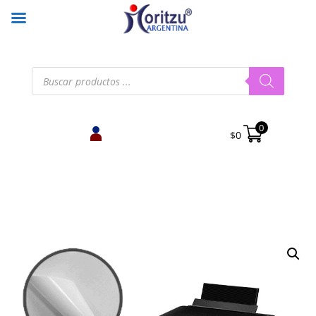
Búsqueda
de
productos
0
$
0