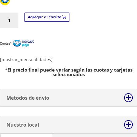
Papel
Agregar al carrito
Autoadhesivo
Blanco
Foto
A3
Glossy
20hojas
[mostrar_mensualidades]
Sticker
*El precio final puede variar según las cuotas y tarjetas
Inkjet
seleccionados
cantidad
Metodos de envio
Nuestro local