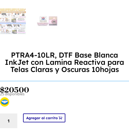
PTRA4-10LR, DTF Base Blanca
InkJet con Lamina Reactiva para
Telas Claras y Oscuras 10hojas
$
20500
25 disponibles
PTRA4-
Agregar al carrito
10LR,