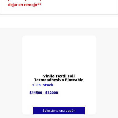
dejar en remojo**
Vinilo Textil Foil
Termoadhesivo Ploteable
√ En stock
Rango
$
11500
-
$
12000
de
precios:
desde
$11500
hasta
Selecciona una opción
$12000