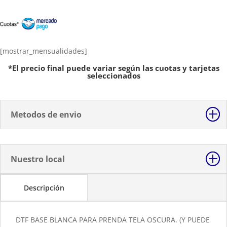
DTF
Base
Blanca
InkJet
con
[mostrar_mensualidades]
Lamina
*El precio final puede variar según las cuotas y tarjetas
Reactiva
seleccionados
para
Telas
Claras
Metodos de envio
y
Oscuras
10hojas
cantidad
Nuestro local
Descripción
DTF BASE BLANCA PARA PRENDA TELA OSCURA. (Y PUEDE