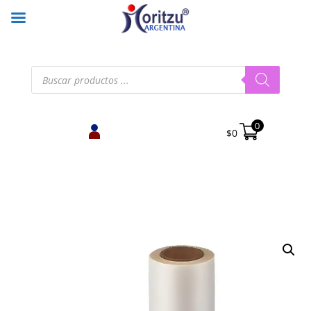
Búsqueda
de
productos
0
$
0