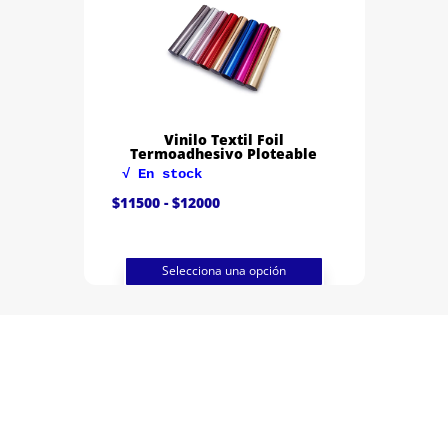
Vinilo Textil Foil
Termoadhesivo Ploteable
√ En stock
Rango
$
11500
-
$
12000
de
precios:
desde
$11500
hasta
Selecciona una opción
$12000