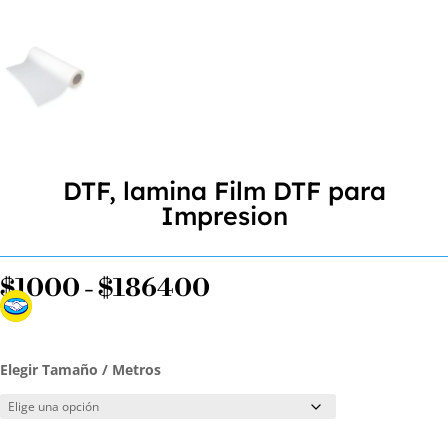
DTF, lamina Film DTF para
Impresion
Rango
$
1000
-
$
186400
de
precios:
desde
Elegir Tamaño / Metros
$1000
hasta
$186400