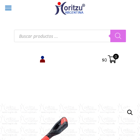
Búsqueda
de
productos
0
$
0