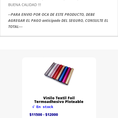
BUENA CALIDAD !!!
--PARA ENVIO POR OCA DE ESTE PRODUCTO, DEBE
AGREGAR EL PAGO anticipado DEL SEGURO, CONSULTE EL
TOTAL---
Vinilo Textil Flock
Termoadhesivo
√ En stock
El
El
$
24000
$
22000
precio
precio