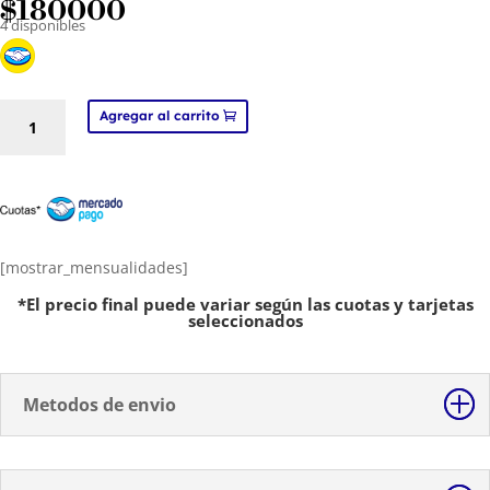
$
180000
4 disponibles
MZ-
Agregar al carrito
MG1T,
Estampadora
Sublimadora
de
Tazas
con
[mostrar_mensualidades]
1
*El precio final puede variar según las cuotas y tarjetas
Resistencias
seleccionados
Intercambiables,
No
Multifuncion
Metodos de envio
cantidad