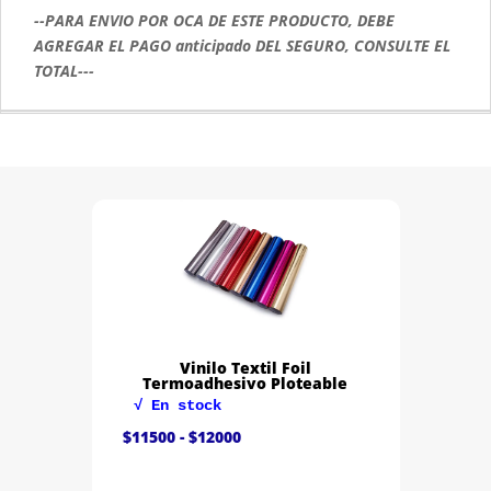
--PARA ENVIO POR OCA DE ESTE PRODUCTO, DEBE
AGREGAR EL PAGO anticipado DEL SEGURO, CONSULTE EL
TOTAL---
Vinilo Textil Foil
Termoadhesivo Ploteable
√ En stock
Rango
$
11500
-
$
12000
de
precios:
desde
$11500