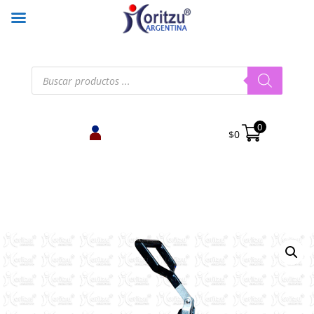
Búsqueda
de
productos
0
$
0