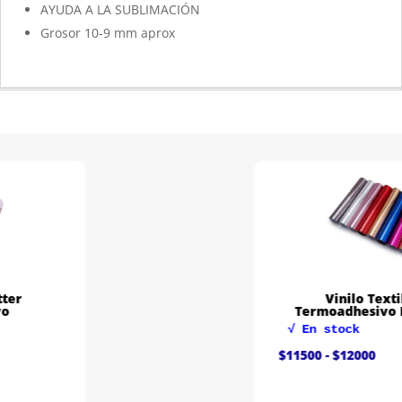
AYUDA A LA SUBLIMACIÓN
Grosor 10-9 mm aprox
Vinilo Textil Foil
Termoadhesivo Ploteable
√ En stock
Rango
$
11500
-
$
12000
de
precios:
desde
$11500