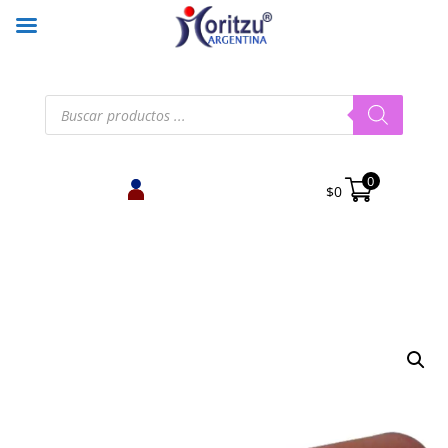
Búsqueda
de
productos
0
$
0