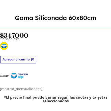
Goma Siliconada 60x80cm
$
347000
1 disponibles
Goma
Agregar al carrito
Siliconada
60x80cm
cantidad
[mostrar_mensualidades]
*El precio final puede variar según las cuotas y tarjetas
seleccionados