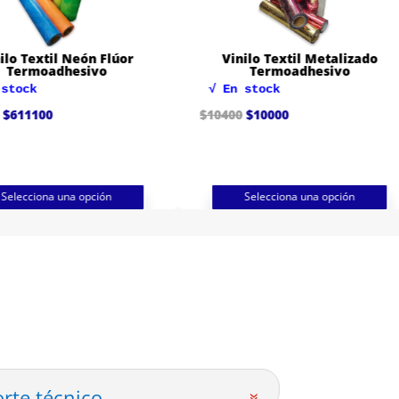
ilo Textil Neón Flúor
Vinilo Textil Metalizado
Termoadhesivo
Termoadhesivo
 stock
√ En stock
Rango
El
El
$
611100
$
10400
$
10000
de
precio
precio
precios:
original
actual
desde
era:
es:
$9000
$10400.
$10000.
hasta
$611100
Selecciona una opción
Selecciona una opción
rte técnico