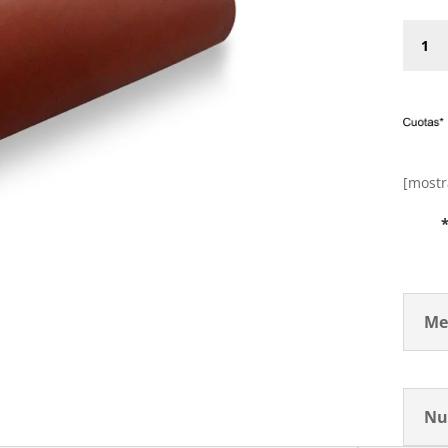
Goma
Silico
50x65
cantid
[mostr
Me
Nu