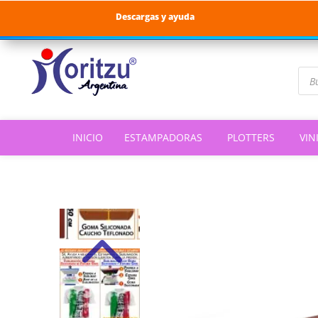
Descargas y ayuda
Bús
de
pro
INICIO
ESTAMPADORAS
PLOTTERS
VIN