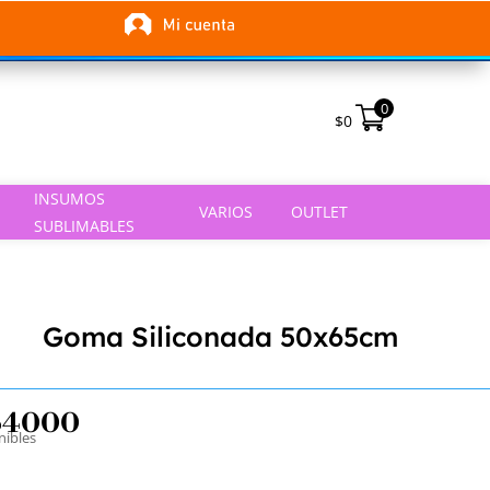
0
$
0
INSUMOS
VARIOS
OUTLET
SUBLIMABLES
Goma Siliconada 50x65cm
64000
nibles