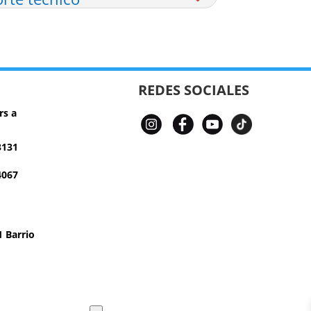
REDES SOCIALES
rs a
3131
4067
 Barrio