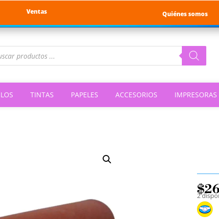
Ventas
Quiénes somos
queda
ductos
ILOS
TINTAS
PAPELES
ACCESORIOS
IMPRESORAS
$
2
2 dispo