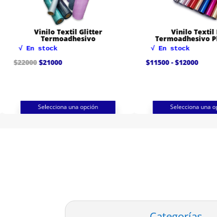
Vinilo Textil Glitter
Vinilo Textil 
Termoadhesivo
Termoadhesivo P
√ En stock
√ En stock
El
El
Rang
$
22000
$
21000
$
11500
-
$
12000
precio
precio
de
original
actual
preci
era:
es:
desd
$22000.
$21000.
$115
hast
$120
Selecciona una opción
Selecciona una o
Categorías