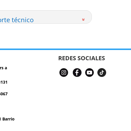
rte técnico
REDES SOCIALES
rs a
3131
4067
 Barrio