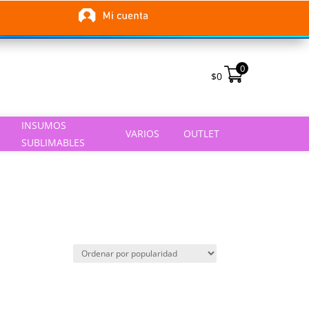
0
$
0
INSUMOS
VARIOS
OUTLET
SUBLIMABLES