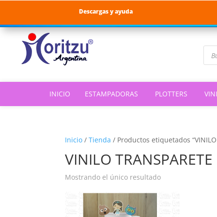
Descargas y ayuda
Bús
de
pro
INICIO
ESTAMPADORAS
PLOTTERS
VIN
Inicio
/
Tienda
/
Productos etiquetados “VINI
VINILO TRANSPARETE
Mostrando el único resultado