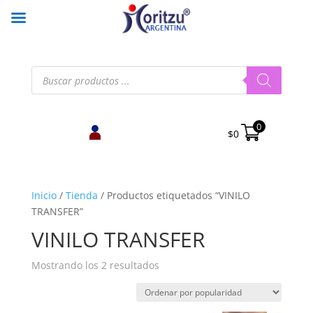
Búsqueda
de
productos
0
$
0
Inicio
/
Tienda
/
Productos etiquetados “VINILO
TRANSFER”
VINILO TRANSFER
Ordenado
Mostrando los 2 resultados
por
popularidad