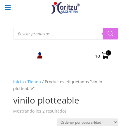
Búsqueda
de
productos
0
$
0
Inicio
/
Tienda
/
Productos etiquetados “vinilo
plotteable”
vinilo plotteable
Ordenado
Mostrando los 2 resultados
por
popularidad