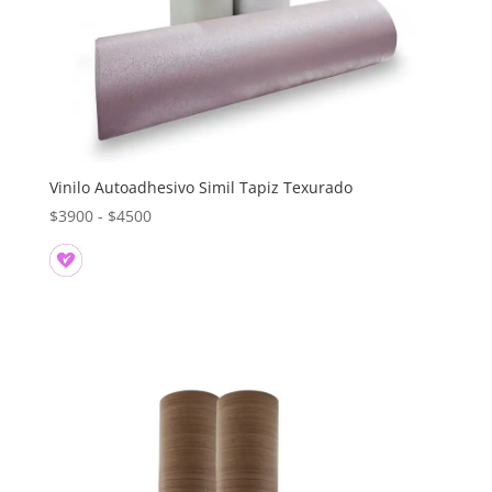
Vinilo Autoadhesivo Simil Tapiz Texurado
Rango
$
3900
-
$
4500
de
precios:
desde
$3900
hasta
$4500