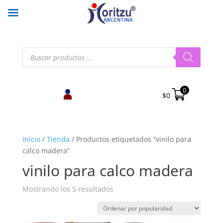
Búsqueda
de
productos
0
$
0
Inicio
/
Tienda
/
Productos etiquetados “vinilo para
calco madera”
vinilo para calco madera
Ordenado
Mostrando los 5 resultados
por
popularidad