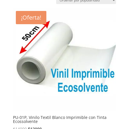
¡Oferta!
PU-01P, Vinilo Textil Blanco Imprimible con Tinta
Ecossolvente
El
El
$
14000
$
12000