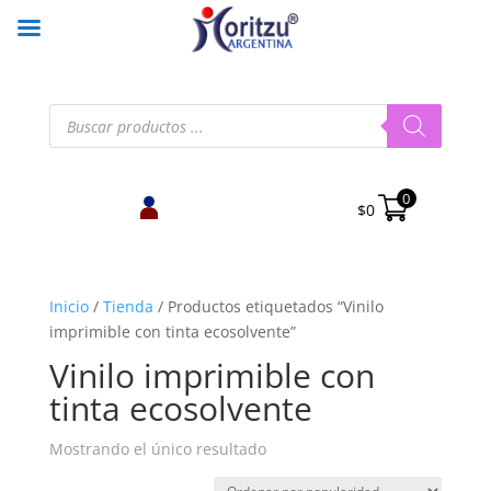
Búsqueda
de
productos
0
$
0
Inicio
/
Tienda
/
Productos etiquetados “Vinilo
imprimible con tinta ecosolvente”
Vinilo imprimible con
tinta ecosolvente
Mostrando el único resultado