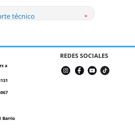
rte técnico
REDES SOCIALES
rs a
3131
4067
 Barrio