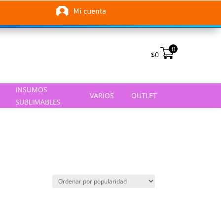
0
$
0
INSUMOS
VARIOS
OUTLET
SUBLIMABLES