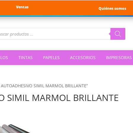
Ventas
Quiénes somos
queda
ductos
ILOS
TINTAS
PAPELES
ACCESORIOS
IMPRESORAS
LO AUTOADHESIVO SIMIL MARMOL BRILLANTE”
O SIMIL MARMOL BRILLANTE