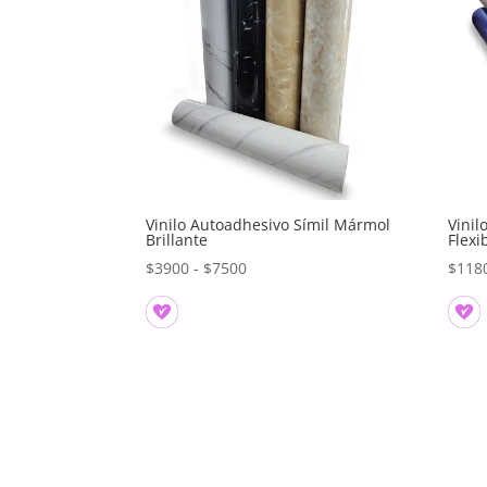
Vinilo Autoadhesivo Símil Mármol
Vini
Brillante
Flexi
Rango
$
3900
-
$
7500
$
118
de
precios:
desde
$3900
hasta
$7500