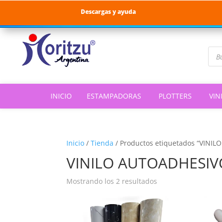
Descargas y ayuda
Bús
de
pro
INICIO
ESTAMPADORAS
PLOTTERS
VIN
Inicio
/
Tienda
/
Productos etiquetados “VINI
VINILO AUTOADHESIV
Ordenado
Mostrando los 2 resultados
por
popularidad