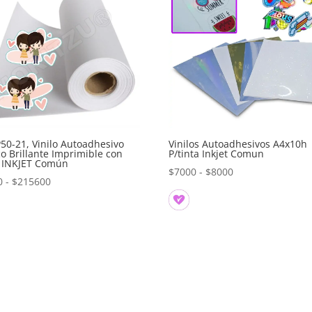
0-21, Vinilo Autoadhesivo
Vinilos Autoadhesivos A4x10h
o Brillante Imprimible con
P/tinta Inkjet Comun
a INKJET Común
Rango
$
7000
-
$
8000
Rango
0
-
$
215600
de
de
precios:
precios:
desde
desde
$7000
$2200
hasta
hasta
$8000
$215600