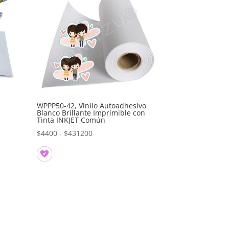
WPPP50-42, Vinilo Autoadhesivo
Blanco Brillante Imprimible con
Tinta INKJET Común
Rango
$
4400
-
$
431200
de
precios:
desde
$4400
hasta
$431200