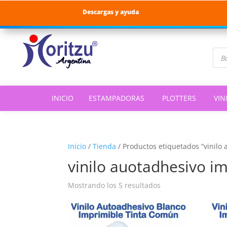
Descargas y ayuda
Bús
de
pro
INICIO
ESTAMPADORAS
PLOTTERS
VIN
Inicio
/
Tienda
/
Productos etiquetados “vinilo
vinilo auotadhesivo i
Ordenado
Mostrando los 5 resultados
por
popularidad