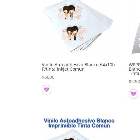
Vinilo Autoadhesivo Blanco A4x10h
WPPP5
P/tinta Inkjet Comun
Blanc
Tint
$
6600
$
220