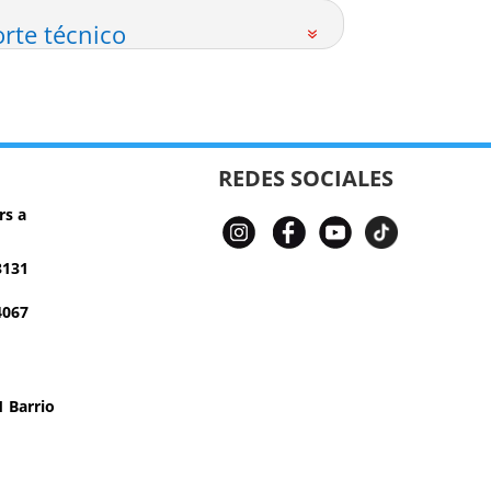
rte técnico
REDES SOCIALES
rs a
3131
4067
 Barrio