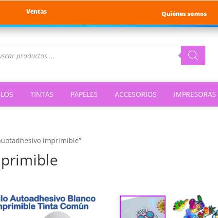
Ventas
Quiénes somos
queda
ductos
ILOS
TINTAS
PAPELES
ACCESORIOS
IMPRESORAS
 auotadhesivo imprimible”
mprimible