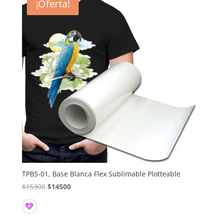
¡Oferta!
TPBS-01, Base Blanca Flex Sublimable Plotteable
El
El
$
15300
$
14500
precio
precio
original
actual