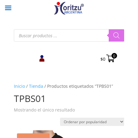
Búsqueda
de
productos
0
$
0
Inicio
/
Tienda
/
Productos etiquetados “TPBS01”
TPBS01
Mostrando el único resultado