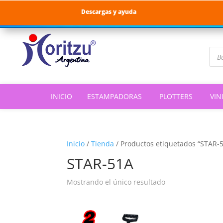
Descargas y ayuda
Bús
de
pro
INICIO
ESTAMPADORAS
PLOTTERS
VIN
Inicio
/
Tienda
/
Productos etiquetados “STAR-
STAR-51A
Mostrando el único resultado