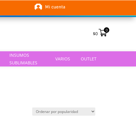
0
$
0
INSUMOS
VARIOS
OUTLET
SUBLIMABLES