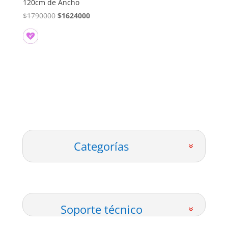
120cm de Ancho
El
El
$
1790000
$
1624000
precio
precio
original
actual
era:
es:
$1790000.
$1624000.
Categorías
Soporte técnico