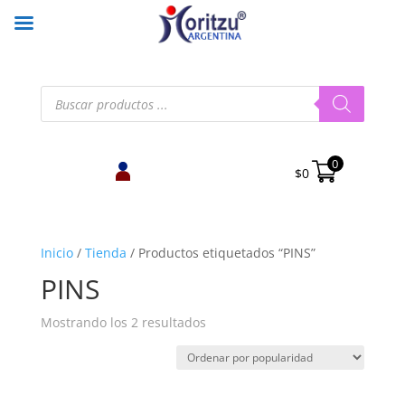
Búsqueda
de
productos
0
$
0
Inicio
/
Tienda
/
Productos etiquetados “PINS”
PINS
Ordenado
Mostrando los 2 resultados
por
popularidad