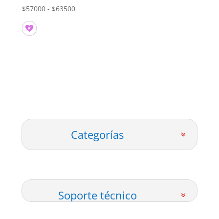
Rango
$
57000
-
$
63500
de
precios:
desde
$57000
hasta
$63500
Categorías
Soporte técnico