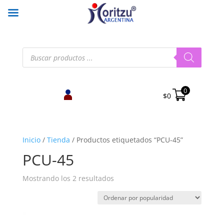
Búsqueda
de
productos
0
$
0
Inicio
/
Tienda
/
Productos etiquetados “PCU-45”
PCU-45
Ordenado
Mostrando los 2 resultados
por
popularidad