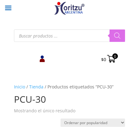
Búsqueda
de
productos
0
$
0
Inicio
/
Tienda
/
Productos etiquetados “PCU-30”
PCU-30
Mostrando el único resultado