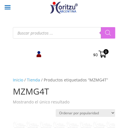
Búsqueda
de
productos
0
$
0
Inicio
/
Tienda
/
Productos etiquetados “MZMG4T”
MZMG4T
Mostrando el único resultado