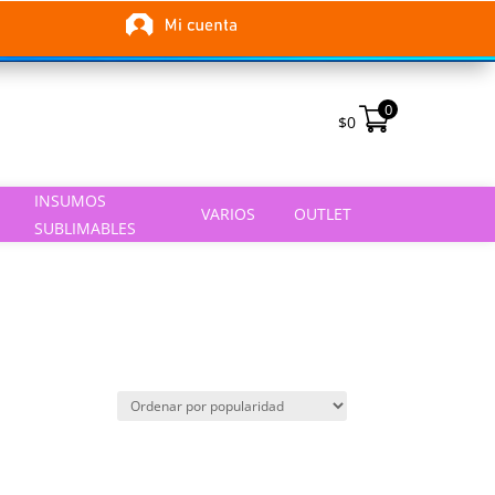
0
$
0
INSUMOS
VARIOS
OUTLET
SUBLIMABLES