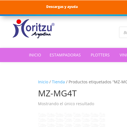
Descargas y ayuda
Bús
de
pro
INICIO
ESTAMPADORAS
PLOTTERS
VIN
Inicio
/
Tienda
/
Productos etiquetados “MZ-M
MZ-MG4T
Mostrando el único resultado