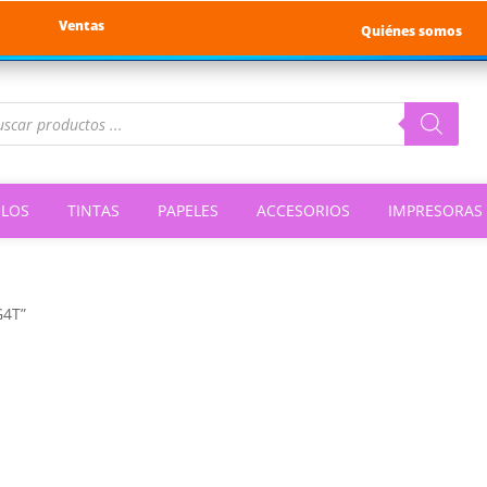
Ventas
Quiénes somos
queda
ductos
ILOS
TINTAS
PAPELES
ACCESORIOS
IMPRESORAS
G4T”