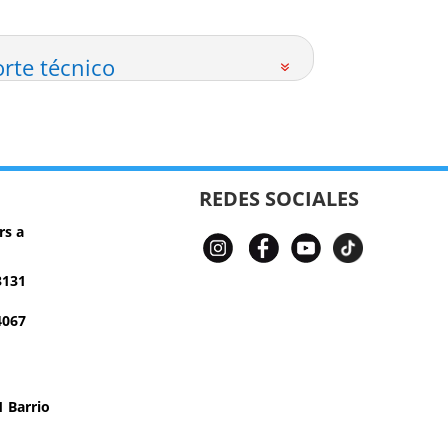
rte técnico
REDES SOCIALES
rs a
3131
4067
 Barrio