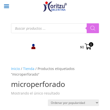
Búsqueda
de
productos
0
$
0
Inicio
/
Tienda
/
Productos etiquetados
“microperforado”
microperforado
Mostrando el único resultado