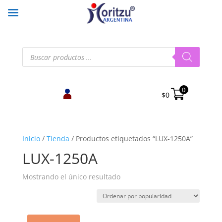
Búsqueda
de
productos
0
$
0
Inicio
/
Tienda
/
Productos etiquetados “LUX-1250A”
LUX-1250A
Mostrando el único resultado