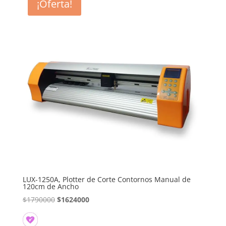
¡Oferta!
LUX-1250A, Plotter de Corte Contornos Manual de
120cm de Ancho
El
El
$
1790000
$
1624000
precio
precio
original
actual