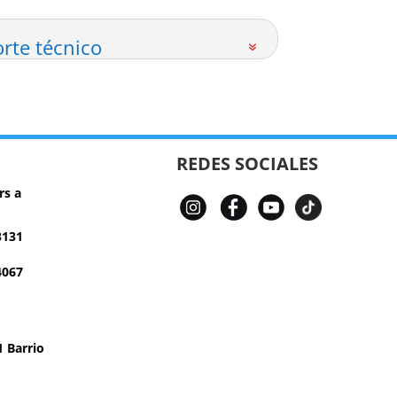
rte técnico
REDES SOCIALES
rs a
3131
4067
 Barrio