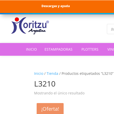
Descargas y ayuda
Bús
de
pro
INICIO
ESTAMPADORAS
PLOTTERS
VIN
Inicio
/
Tienda
/
Productos etiquetados “L3210”
L3210
Mostrando el único resultado
¡Oferta!