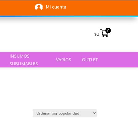
0
$
0
INSUMOS
VARIOS
OUTLET
SUBLIMABLES