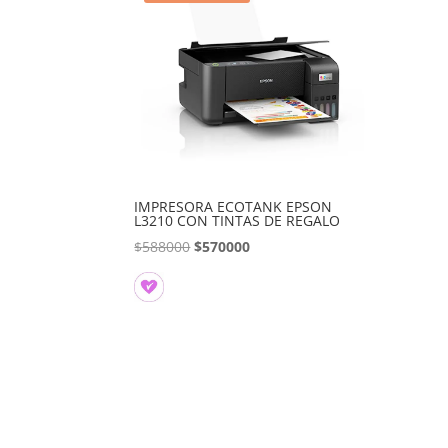
IMPRESORA ECOTANK EPSON
L3210 CON TINTAS DE REGALO
El
El
$
588000
$
570000
precio
precio
original
actual
era:
es:
$588000.
$570000.