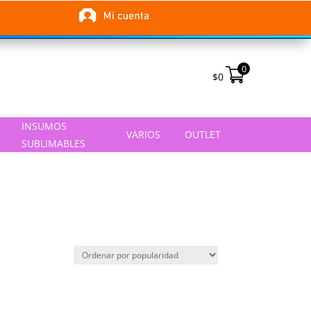
0
$
0
INSUMOS
VARIOS
OUTLET
SUBLIMABLES