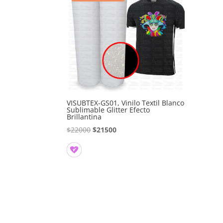
VISUBTEX-GS01, Vinilo Textil Blanco
Sublimable Glitter Efecto
Brillantina
El
El
$
22000
$
21500
precio
precio
original
actual
era:
es:
$22000.
$21500.