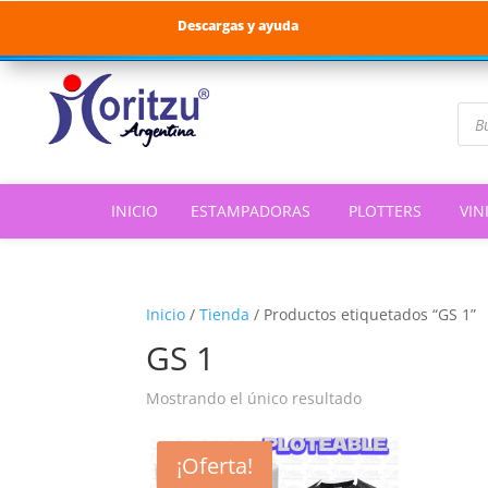
Descargas y ayuda
Bús
de
pro
INICIO
ESTAMPADORAS
PLOTTERS
VIN
Inicio
/
Tienda
/
Productos etiquetados “GS 1”
GS 1
Mostrando el único resultado
¡Oferta!