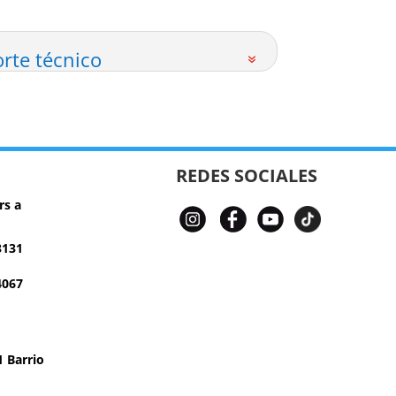
rte técnico
REDES SOCIALES
rs a
3131
4067
 Barrio