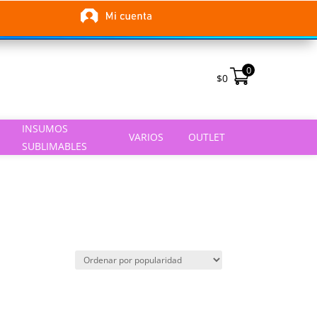
0
$
0
INSUMOS
VARIOS
OUTLET
SUBLIMABLES