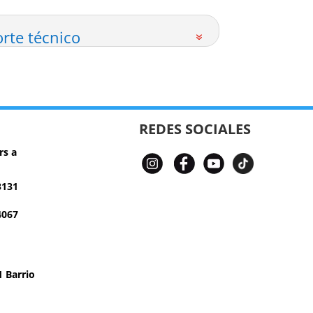
rte técnico
REDES SOCIALES
rs a
3131
4067
 Barrio