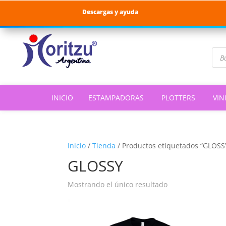
Descargas y ayuda
Bús
de
pro
INICIO
ESTAMPADORAS
PLOTTERS
VIN
Inicio
/
Tienda
/
Productos etiquetados “GLOSS
GLOSSY
Mostrando el único resultado