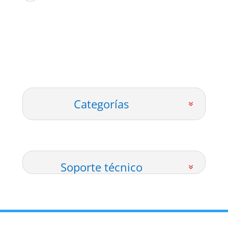
desde
$12000
hasta
$24000
Categorías
Soporte técnico