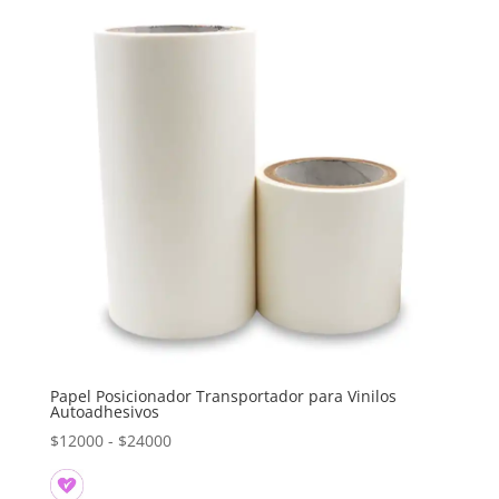
Papel Posicionador Transportador para Vinilos
Autoadhesivos
Rango
$
12000
-
$
24000
de
precios: