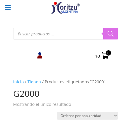
Búsqueda
de
productos
0
$
0
Inicio
/
Tienda
/
Productos etiquetados “G2000”
G2000
Mostrando el único resultado