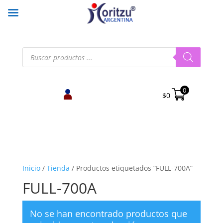
Búsqueda
de
productos
0
$
0
Inicio
/
Tienda
/
Productos etiquetados “FULL-700A”
FULL-700A
No se han encontrado productos que