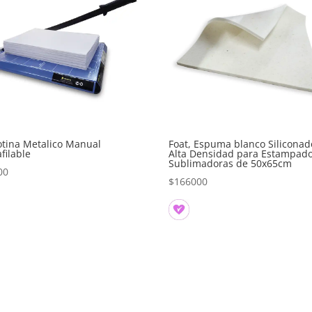
otina Metalico Manual
Foat, Espuma blanco Siliconad
filable
Alta Densidad para Estampad
Sublimadoras de 50x65cm
00
$
166000