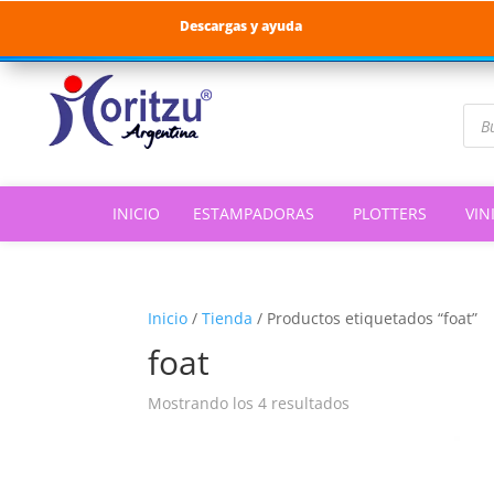
Descargas y ayuda
Bús
de
pro
INICIO
ESTAMPADORAS
PLOTTERS
VIN
Inicio
/
Tienda
/
Productos etiquetados “foat”
foat
Ordenado
Mostrando los 4 resultados
por
popularidad