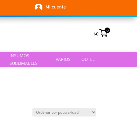
0
$
0
INSUMOS
VARIOS
OUTLET
SUBLIMABLES