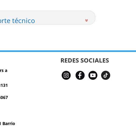
rte técnico
REDES SOCIALES
rs a
3131
4067
 Barrio