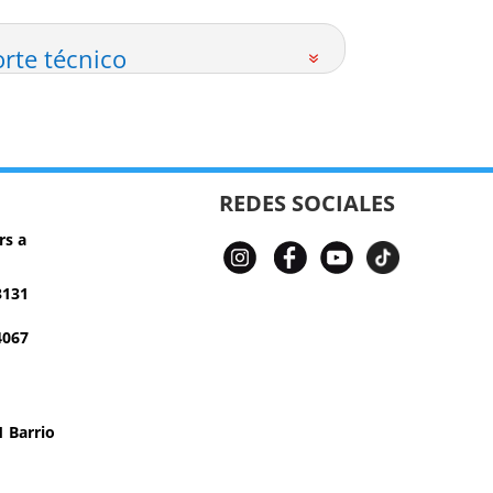
rte técnico
REDES SOCIALES
rs a
3131
4067
 Barrio