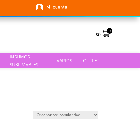
0
$
0
INSUMOS
VARIOS
OUTLET
SUBLIMABLES