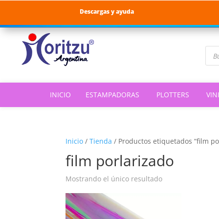
Descargas y ayuda
Bús
de
pro
INICIO
ESTAMPADORAS
PLOTTERS
VIN
Inicio
/
Tienda
/
Productos etiquetados “film po
film porlarizado
Mostrando el único resultado