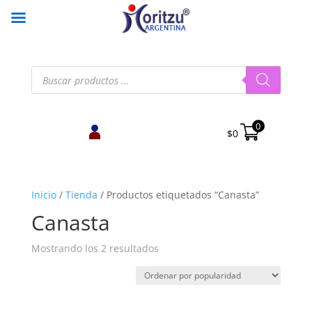
Búsqueda
de
productos
0
$
0
Inicio
/
Tienda
/
Productos etiquetados “Canasta”
Canasta
Ordenado
Mostrando los 2 resultados
por
popularidad