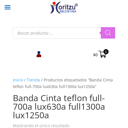
Búsqueda
de
productos
0
$
0
Inicio
/
Tienda
/
Productos etiquetados “Banda Cinta
teflon full-700a lux630a full1300a lux1250a”
Banda Cinta teflon full-
700a lux630a full1300a
lux1250a
Mostrando el único resultado