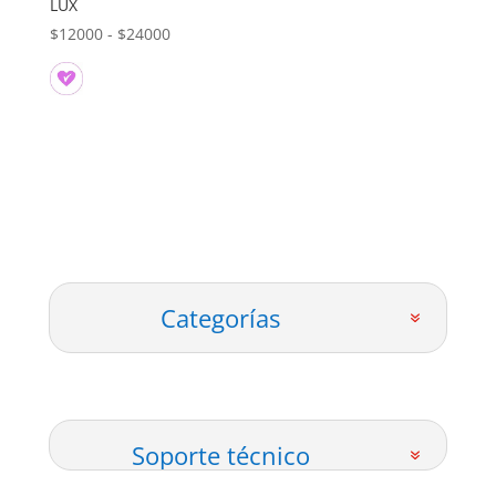
LUX
Rango
$
12000
-
$
24000
de
precios:
desde
$12000
hasta
$24000
Categorías
Soporte técnico