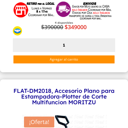
4 disponibles
El
El
$
390000
$
349000
precio
precio
original
actual
FLAT2-
era:
es:
DM2018,
$390000.
$349000.
Accesorio
Agregar al carrito
Plano
para
Estamapdora
de
FLAT-DM2018, Accesorio Plano para
Tazas
Estampadora-Plotter de Corte
cantidad
Multifuncion MORITZU
¡Oferta!