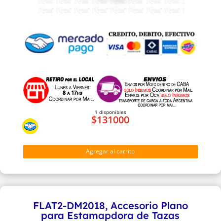
1 disponibles
$
131000
MUG-
Agregar al carrito
DM,
Accesorio
de
Tazas
FLAT2-DM2018, Accesorio Plano
para
para Estamapdora de Tazas