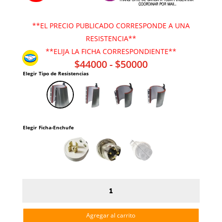
**EL PRECIO PUBLICADO CORRESPONDE A UNA
RESISTENCIA**
**ELIJA LA FICHA CORRESPONDIENTE**
Rango
$
44000
-
$
50000
Elegir Tipo de Resistencias
de
precios:
desde
$44000
hasta
Elegir Ficha-Enchufe
$50000
Resistencia
para
Estampadoras
Agregar al carrito