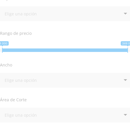
Rango de precio
4 000
349 
Ancho
Área de Corte