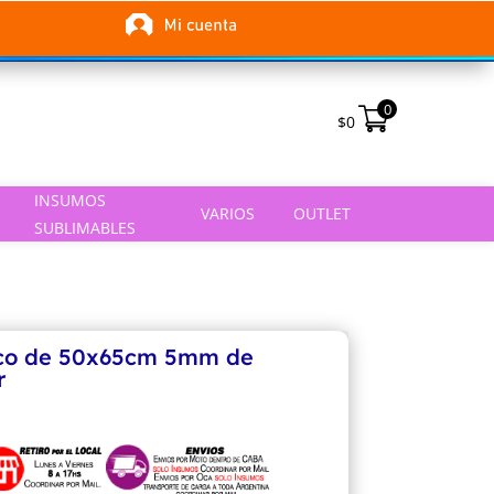
0
$
0
INSUMOS
VARIOS
OUTLET
SUBLIMABLES
anco de 50x65cm 5mm de
r