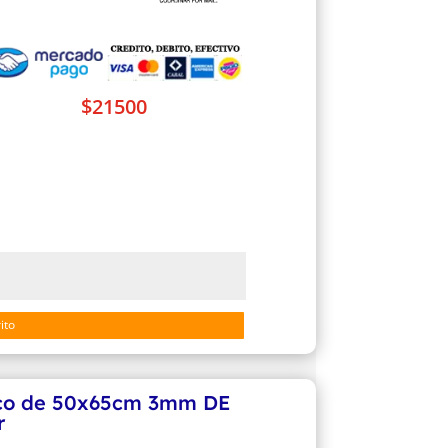
$
21500
ito
anco de 50x65cm 3mm DE
r