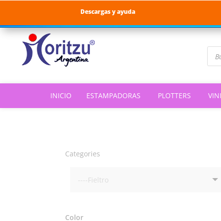
Descargas y ayuda
Bús
de
pro
INICIO
ESTAMPADORAS
PLOTTERS
VIN
Categories
Color