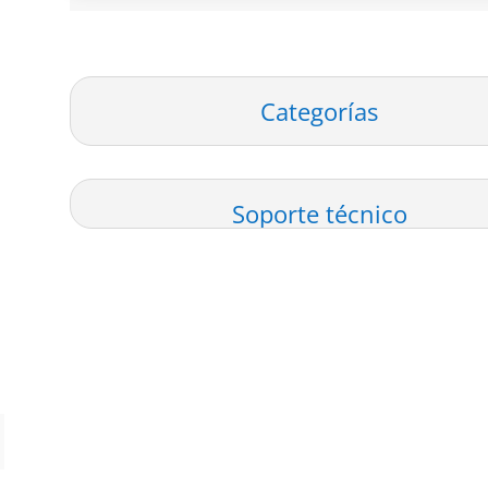
50x65cm
3mm
DE
Categorías
Espesor
cantidad
Soporte técnico