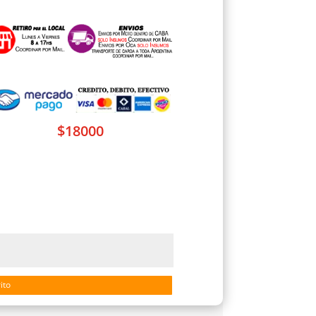
$
18000
ito