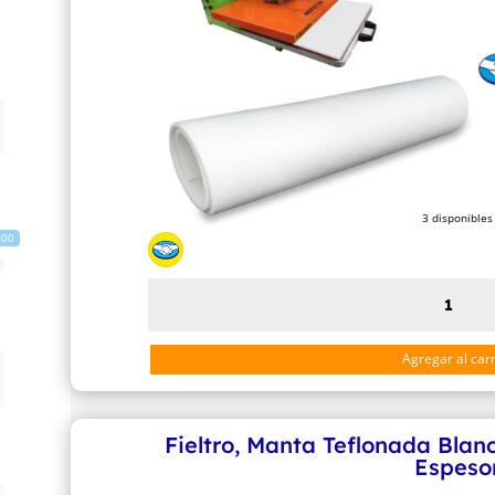
3 disponibles
500
Fieltro,
Manta
Teflonada
Agregar al carr
Blanco
de
50x65cm
Fieltro, Manta Teflonada Bl
5mm
Espeso
de