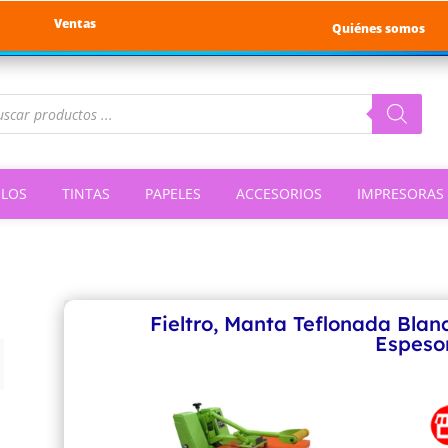
Ventas
Quiénes somos
queda
ductos
ILOS
TINTAS
PAPELES
ACCESORIOS
IMPRESORAS
Fieltro, Manta Teflonada Bl
Espeso